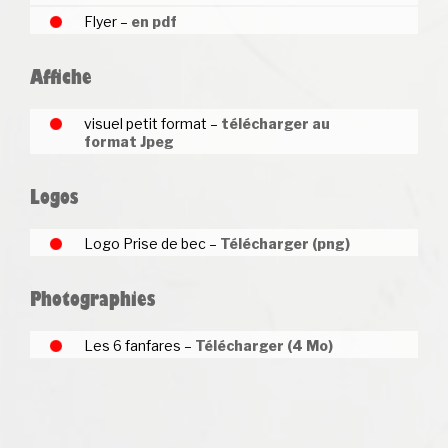
Flyer –
en pdf
Affiche
visuel petit format –
télécharger au
format Jpeg
Logos
Logo Prise de bec –
Télécharger (png)
Photographies
Les 6 fanfares –
Télécharger (4 Mo)