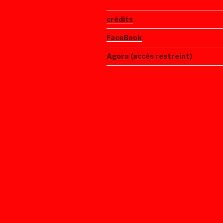
crédits
FaceBook
Agora (accès restreint)