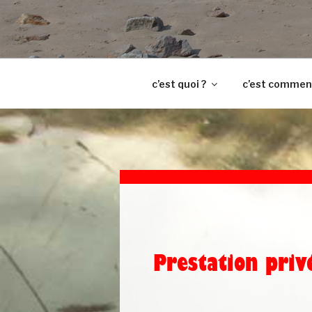
c’est quoi ?
c’est commen
Prestation priv