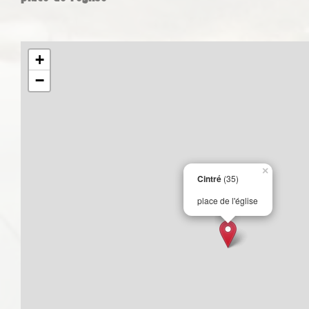
+
−
×
Cintré
(35)
place de l'église