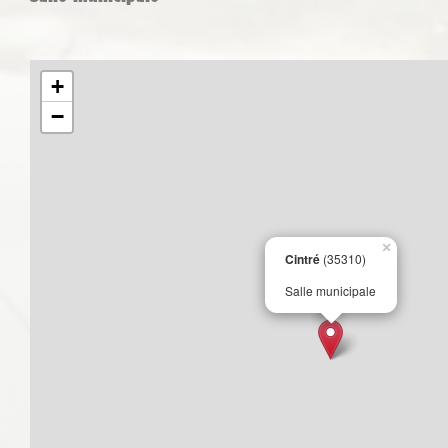
+
−
×
Cintré
(35310)
Salle municipale