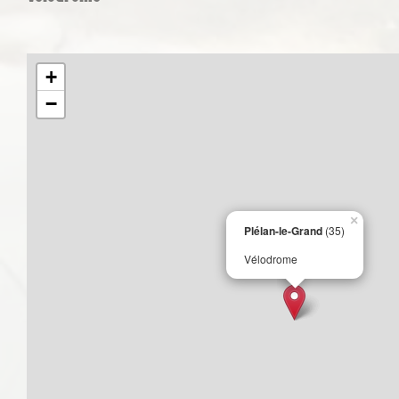
+
−
×
Plélan-le-Grand
(35)
Vélodrome